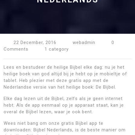
22 December, 2016
webadmin
0
Comments
1 category
Lees en bestudeer de heilige Bijbel elke dag: nu je het
heilige boek van god altijd bij je hebt op je mobieltje of
tablet. Heb plezier met deze gratis app met de
Nederlandse versie van het heilige boek: De Bijbel.
Elke dag lezen uit de Bijbel, zelfs als je geen internet
hebt. Als de app eenmaal op je apparaat staat, kan je
overal de Bijbel lezen, waar je ook bent.
Wees niet bang om onze gratis Bijbel app te
downloaden: Bijbel Nederlands, is de beste manier om