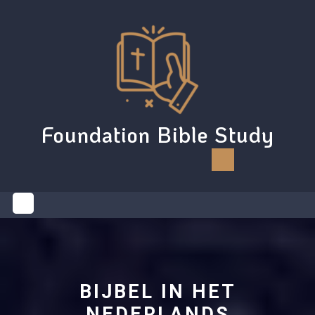
Skip
to
content
Foundation Bible Study
Open
Button
BIJBEL IN HET
NEDERLANDS