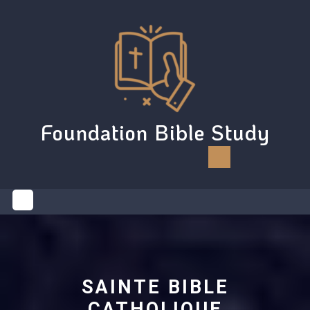
Skip
to
content
Foundation Bible Study
Open
Button
SAINTE BIBLE
CATHOLIQUE