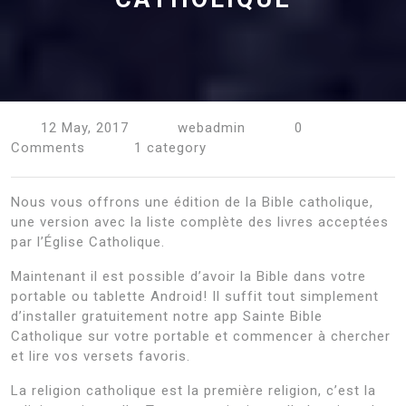
12 May, 2017
webadmin
0
Comments
1 category
Nous vous offrons une édition de la Bible catholique,
une version avec la liste complète des livres acceptées
par l’Église Catholique.
Maintenant il est possible d’avoir la Bible dans votre
portable ou tablette Android! Il suffit tout simplement
d’installer gratuitement notre app Sainte Bible
Catholique sur votre portable et commencer à chercher
et lire vos versets favoris.
La religion catholique est la première religion, c’est la