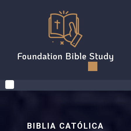
Skip
to
content
Foundation Bible Study
Open
Button
BIBLIA CATÓLICA