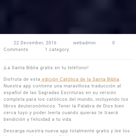
22 December, 2016
webadmin
0
Comments
1 category
¡La Santa Biblia gratis en tu teléfono!
Disfruta de esta
edición Católica de la Santa Biblia
.
Nuestra app contiene una maravillosa traducción al
español de las Sagradas Escrituras en su versión
completa para los católicos del mundo, incluyendo los
libros deuteronómicos. Tener la Palabra de Dios bien
cerca tuyo y poder leerla cuando quieras te traerá
bendición y felicidad a tu vida.
Descarga nuestra nueva app totalmente gratis y lee los