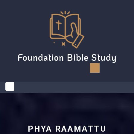
Skip
to
content
Foundation Bible Study
Open
Button
PHYA RAAMATTU