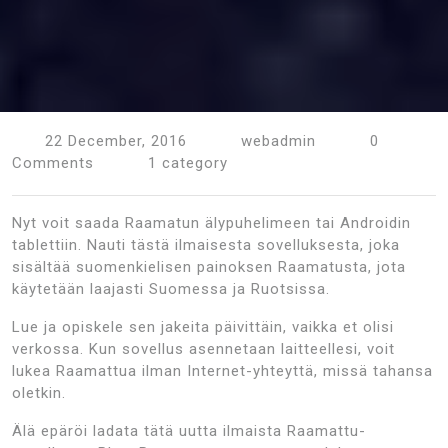
22 December, 2016
webadmin
0
Comments
1 category
Nyt voit saada Raamatun älypuhelimeen tai Androidin
tablettiin. Nauti tästä ilmaisesta sovelluksesta, joka
sisältää suomenkielisen painoksen Raamatusta, jota
käytetään laajasti Suomessa ja Ruotsissa.
Lue ja opiskele sen jakeita päivittäin, vaikka et olisi
verkossa. Kun sovellus asennetaan laitteellesi, voit
lukea Raamattua ilman Internet-yhteyttä, missä tahansa
oletkin.
Älä epäröi ladata tätä uutta ilmaista Raamattu-