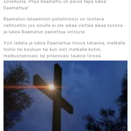
sovellusta: Phya Raamattu on paras tapa lukea
Raamattua!
Raamatun lataaminen puhelimeesi on loistava
vaihtoehto jos sinulla ei ole aikaa viettää aikaa kotona
ja lukea Raamatun painettua versiota.
Voit ladata ja lukea Raamattua missä tahansa; matkalla
töihin tai kouluun tai kun olet matkalla kotiin,
matkustaessasi tai pitäessäsi taukoa töissä.